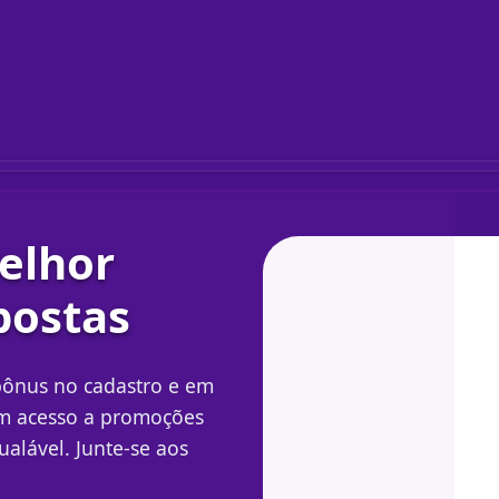
elhor
postas
bônus no cadastro e em
em acesso a promoções
ualável. Junte-se aos