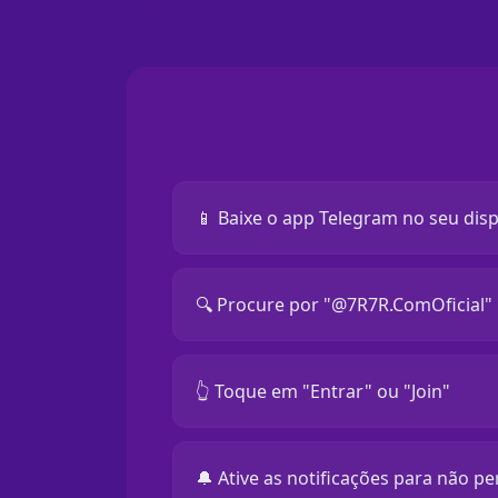
📱 Baixe o app Telegram no seu disp
🔍 Procure por "@7R7R.ComOficial"
👆 Toque em "Entrar" ou "Join"
🔔 Ative as notificações para não p