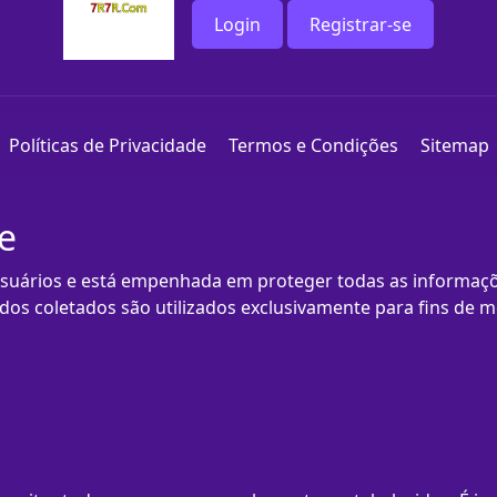
Login
Registrar-se
Políticas de Privacidade
Termos e Condições
Sitemap
de
 usuários e está empenhada em proteger todas as informaçõ
os coletados são utilizados exclusivamente para fins de m