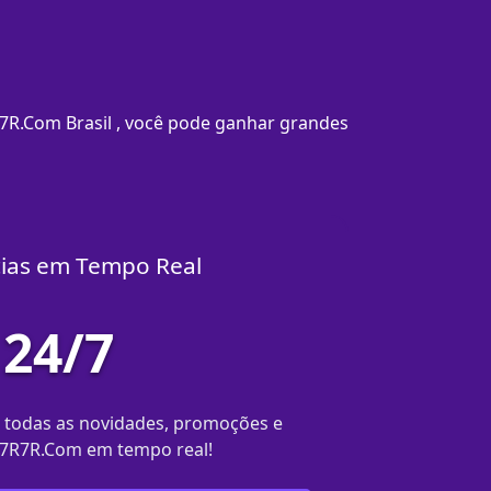
R7R.Com Brasil , você pode ganhar grandes
cias em Tempo Real
24/7
e todas as novidades, promoções e
 7R7R.Com em tempo real!