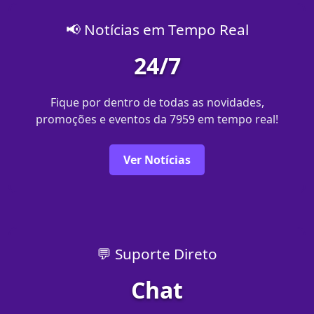
📢 Notícias em Tempo Real
24/7
Fique por dentro de todas as novidades,
promoções e eventos da 7959 em tempo real!
Ver Notícias
💬 Suporte Direto
Chat