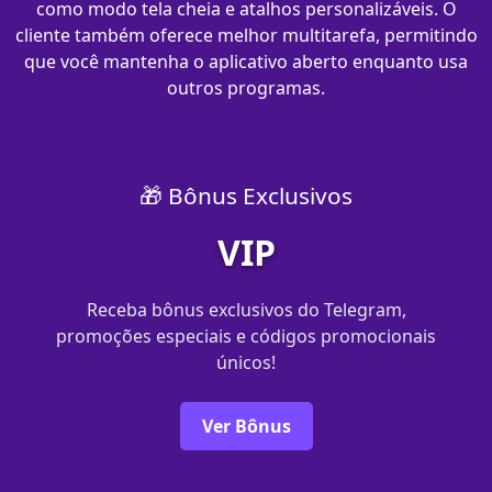
como modo tela cheia e atalhos personalizáveis. O
cliente também oferece melhor multitarefa, permitindo
que você mantenha o aplicativo aberto enquanto usa
outros programas.
🎁 Bônus Exclusivos
VIP
Receba bônus exclusivos do Telegram,
promoções especiais e códigos promocionais
únicos!
Ver Bônus