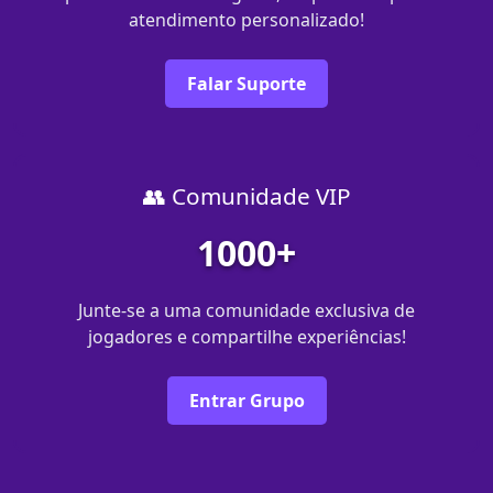
atendimento personalizado!
Falar Suporte
👥 Comunidade VIP
1000+
Junte-se a uma comunidade exclusiva de
jogadores e compartilhe experiências!
Entrar Grupo