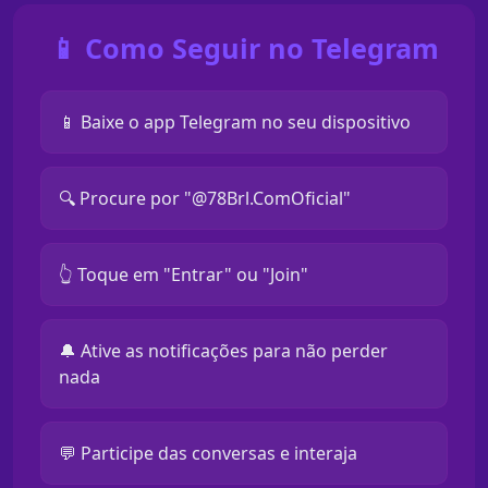
📱 Como Seguir no Telegram
📱 Baixe o app Telegram no seu dispositivo
🔍 Procure por "@78Brl.ComOficial"
👆 Toque em "Entrar" ou "Join"
🔔 Ative as notificações para não perder
nada
💬 Participe das conversas e interaja