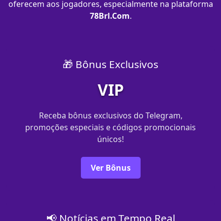
oferecem aos jogadores, especialmente na plataforma
78Brl.Com
.
🎁 Bônus Exclusivos
VIP
Receba bônus exclusivos do Telegram,
promoções especiais e códigos promocionais
únicos!
Ver Bônus
📢 Notícias em Tempo Real