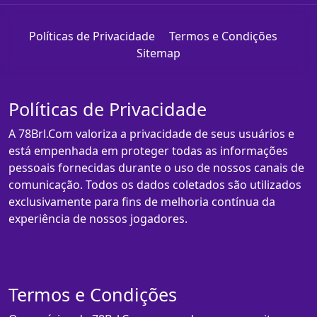
Políticas de Privacidade
Termos e Condições
Sitemap
Políticas de Privacidade
A 78Brl.Com valoriza a privacidade de seus usuários e
está empenhada em proteger todas as informações
pessoais fornecidas durante o uso de nossos canais de
comunicação. Todos os dados coletados são utilizados
exclusivamente para fins de melhoria contínua da
experiência de nossos jogadores.
Termos e Condições