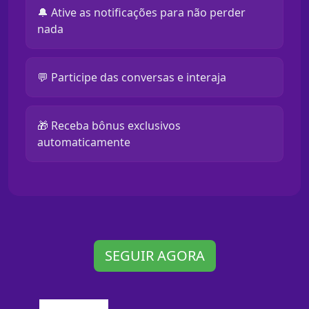
🔔 Ative as notificações para não perder
nada
💬 Participe das conversas e interaja
🎁 Receba bônus exclusivos
automaticamente
SEGUIR AGORA