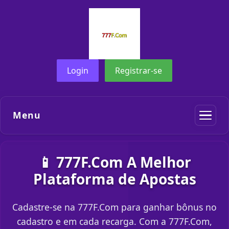
Login
Registrar-se
Menu
📱 777F.Com A Melhor
Plataforma de Apostas
Cadastre-se na 777F.Com para ganhar bônus no
cadastro e em cada recarga. Com a 777F.Com,