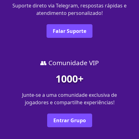
Suporte direto via Telegram, respostas rápidas e
atendimento personalizado!
Falar Suporte
👥 Comunidade VIP
1000+
Junte-se a uma comunidade exclusiva de
jogadores e compartilhe experiências!
Entrar Grupo