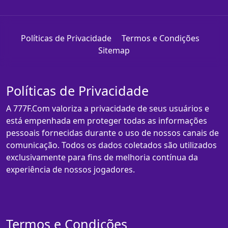
Políticas de Privacidade
Termos e Condições
Sitemap
Políticas de Privacidade
A 777F.Com valoriza a privacidade de seus usuários e
está empenhada em proteger todas as informações
pessoais fornecidas durante o uso de nossos canais de
comunicação. Todos os dados coletados são utilizados
exclusivamente para fins de melhoria contínua da
experiência de nossos jogadores.
Termos e Condições