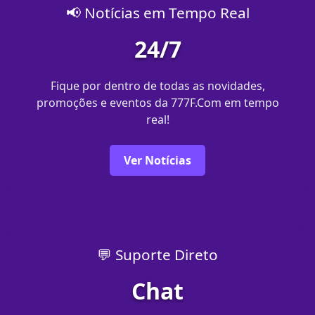
📢 Notícias em Tempo Real
24/7
Fique por dentro de todas as novidades,
promoções e eventos da 777F.Com em tempo
real!
Ver Notícias
💬 Suporte Direto
Chat