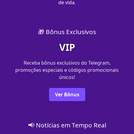
de vida.
🎁 Bônus Exclusivos
VIP
Receba bônus exclusivos do Telegram,
promoções especiais e códigos promocionais
únicos!
Ver Bônus
📢 Notícias em Tempo Real