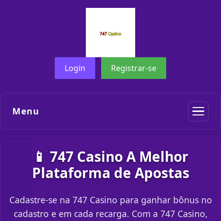
Login
Registrar-se
Menu
📱 747 Casino A Melhor
Plataforma de Apostas
Cadastre-se na 747 Casino para ganhar bônus no
cadastro e em cada recarga. Com a 747 Casino,