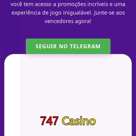
você tem acesso a promoções incríveis e uma
experiência de jogo inigualável. Junte-se aos
vencedores agora!
SEGUIR NO TELEGRAM