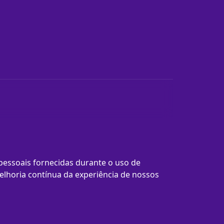
pessoais fornecidas durante o uso de
elhoria contínua da experiência de nossos