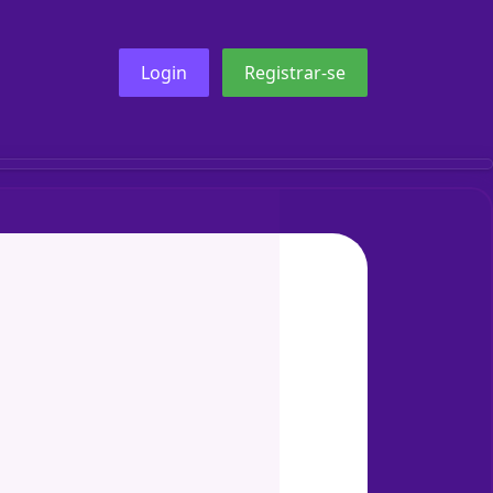
Login
Registrar-se