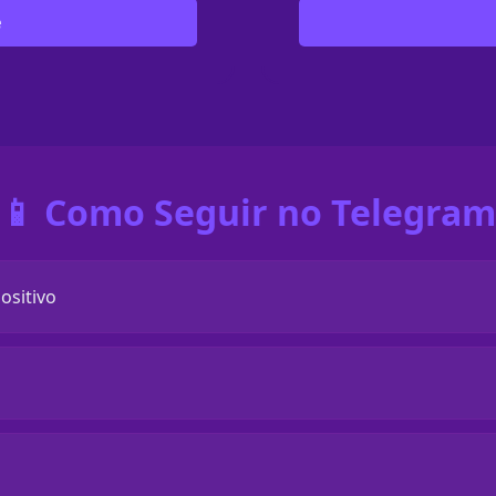
e
📱 Como Seguir no Telegram
ositivo