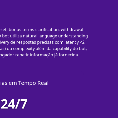
et, bonus terms clarification, withdrawal
 bot utiliza natural language understanding
livery de respostas precisas com latency <2
s) ou complexity além da capability do bot,
ogador repetir informação já fornecida.
cias em Tempo Real
24/7