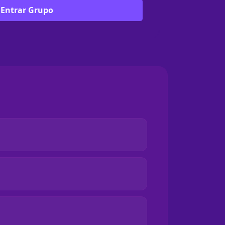
Entrar Grupo