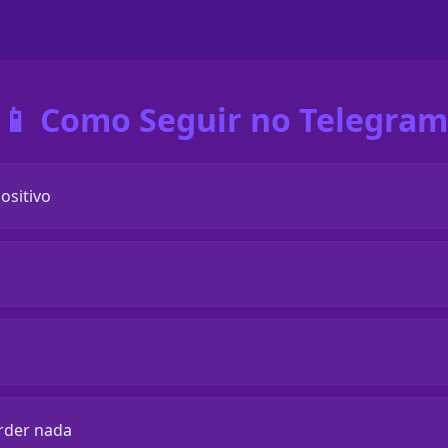
📱 Como Seguir no Telegram
ositivo
erder nada