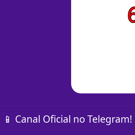
📱 Canal Oficial no Telegram!