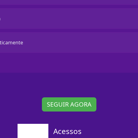
a
aticamente
SEGUIR AGORA
Acessos