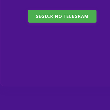
SEGUIR NO TELEGRAM