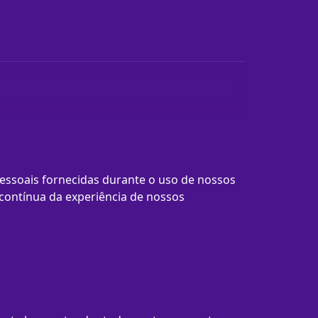
essoais fornecidas durante o uso de nossos
 contínua da experiência de nossos