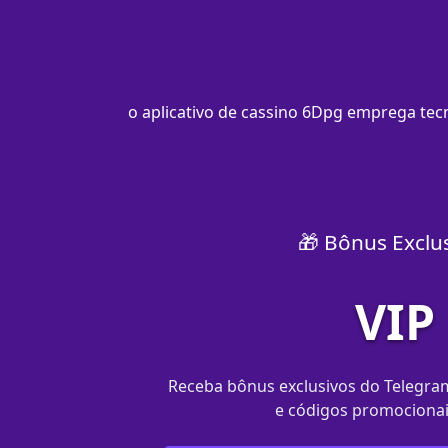
o aplicativo de cassino 6Dpg emprega tec
🎁 Bônus Exclu
VIP
Receba bônus exclusivos do Telegra
e códigos promocionai