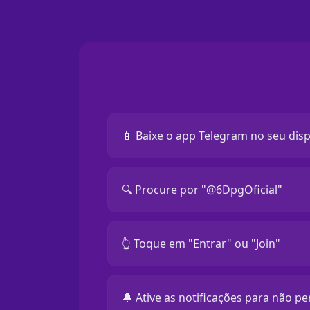
📱 Baixe o app Telegram no seu disp
🔍 Procure por "@6DpgOficial"
👆 Toque em "Entrar" ou "Join"
🔔 Ative as notificações para não p