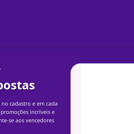
r
postas
 no cadastro e em cada
 promoções incríveis e
unte-se aos vencedores