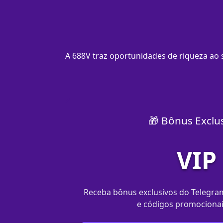
A 688V traz oportunidades de riqueza ao 
🎁 Bônus Exclu
VIP
Receba bônus exclusivos do Telegra
e códigos promocionai