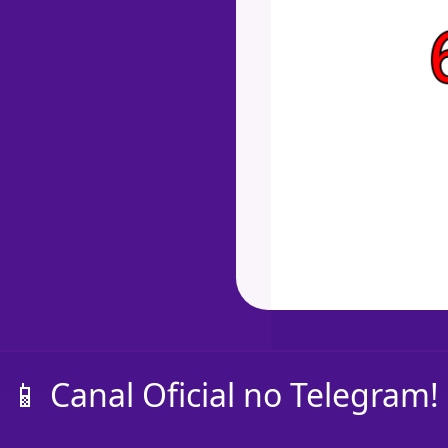
📱 Canal Oficial no Telegram!