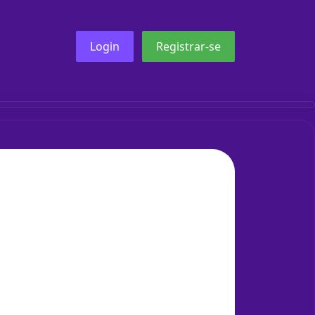
Login
Registrar-se