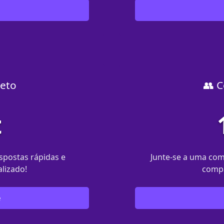
reto
👥 
t
espostas rápidas e
Junte-se a uma com
lizado!
compa
e