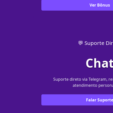
Ver Bônus
💬 Suporte Di
Cha
Suporte direto via Telegram, r
atendimento persona
Falar Suport