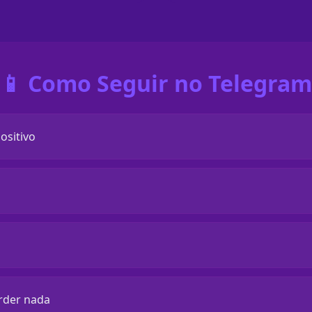
📱 Como Seguir no Telegram
ositivo
erder nada