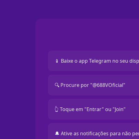
📱 Baixe o app Telegram no seu disp
🔍 Procure por "@688VOficial"
👆 Toque em "Entrar" ou "Join"
🔔 Ative as notificações para não p