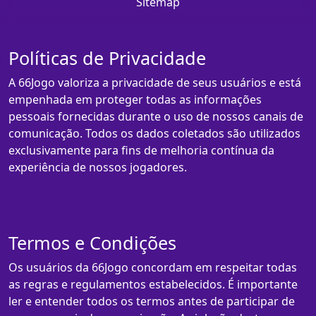
Sitemap
Políticas de Privacidade
A 66Jogo valoriza a privacidade de seus usuários e está
empenhada em proteger todas as informações
pessoais fornecidas durante o uso de nossos canais de
comunicação. Todos os dados coletados são utilizados
exclusivamente para fins de melhoria contínua da
experiência de nossos jogadores.
Termos e Condições
Os usuários da 66Jogo concordam em respeitar todas
as regras e regulamentos estabelecidos. É importante
ler e entender todos os termos antes de participar de