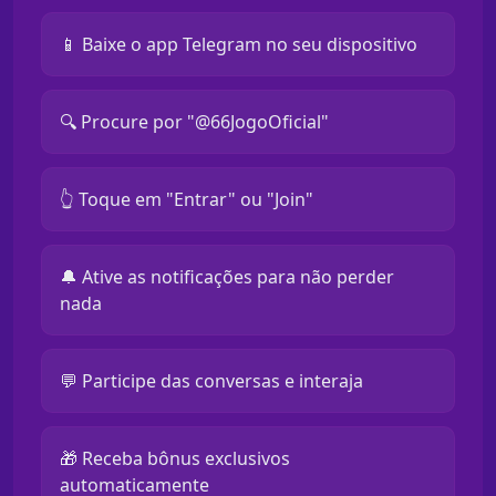
📱 Baixe o app Telegram no seu dispositivo
🔍 Procure por "@66JogoOficial"
👆 Toque em "Entrar" ou "Join"
🔔 Ative as notificações para não perder
nada
💬 Participe das conversas e interaja
🎁 Receba bônus exclusivos
automaticamente