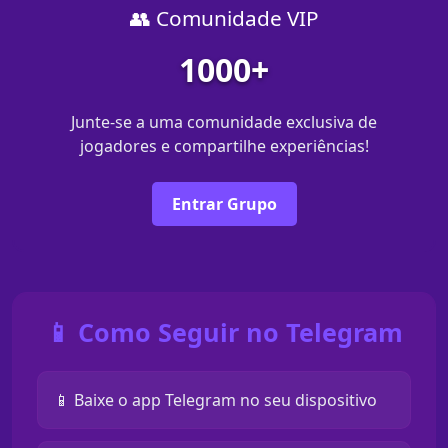
👥 Comunidade VIP
1000+
Junte-se a uma comunidade exclusiva de
jogadores e compartilhe experiências!
Entrar Grupo
📱 Como Seguir no Telegram
📱 Baixe o app Telegram no seu dispositivo