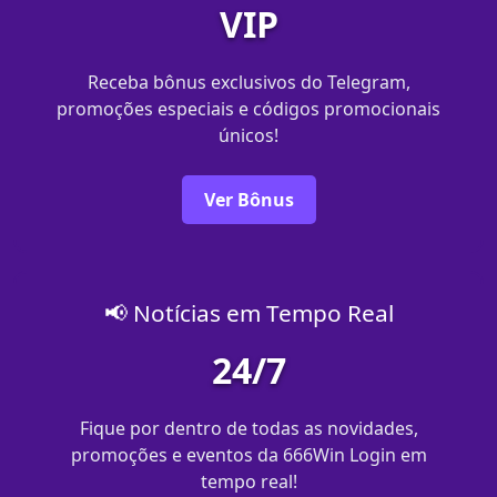
VIP
Receba bônus exclusivos do Telegram,
promoções especiais e códigos promocionais
únicos!
Ver Bônus
📢 Notícias em Tempo Real
24/7
Fique por dentro de todas as novidades,
promoções e eventos da 666Win Login em
tempo real!