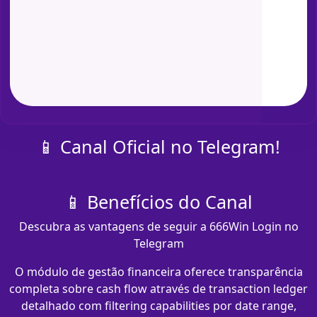
📱 Canal Oficial no Telegram!
📱 Benefícios do Canal
Descubra as vantagens de seguir a 666Win Login no
Telegram
O módulo de gestão financeira oferece transparência
completa sobre cash flow através de transaction ledger
detalhado com filtering capabilities por date range,