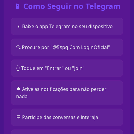
📱 Como Seguir no Telegram
📱 Baixe o app Telegram no seu dispositivo
🔍 Procure por "@5Xpg Com LoginOficial"
👆 Toque em "Entrar" ou "Join"
🔔 Ative as notificações para não perder
nada
💬 Participe das conversas e interaja