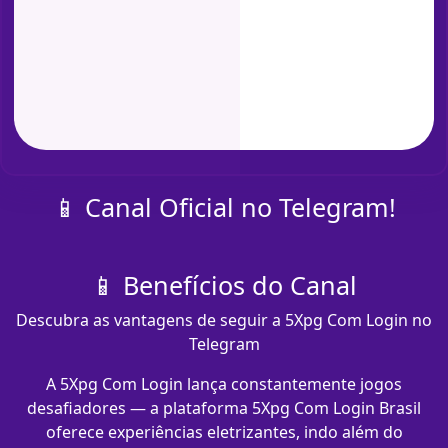
📱 Canal Oficial no Telegram!
📱 Benefícios do Canal
Descubra as vantagens de seguir a 5Xpg Com Login no
Telegram
A 5Xpg Com Login lança constantemente jogos
desafiadores — a plataforma 5Xpg Com Login Brasil
oferece experiências eletrizantes, indo além do