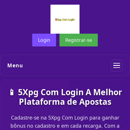
Login
Registrar-se
Menu
📱 5Xpg Com Login A Melhor
Plataforma de Apostas
Cadastre-se na 5Xpg Com Login para ganhar
bônus no cadastro e em cada recarga. Com a