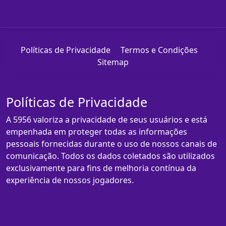
Políticas de Privacidade
Termos e Condições
Sitemap
Políticas de Privacidade
A 5956 valoriza a privacidade de seus usuários e está
empenhada em proteger todas as informações
pessoais fornecidas durante o uso de nossos canais de
comunicação. Todos os dados coletados são utilizados
exclusivamente para fins de melhoria contínua da
experiência de nossos jogadores.