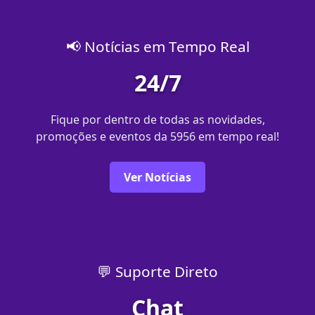
📢 Notícias em Tempo Real
24/7
Fique por dentro de todas as novidades,
promoções e eventos da 5956 em tempo real!
Ver Notícias
💬 Suporte Direto
Chat