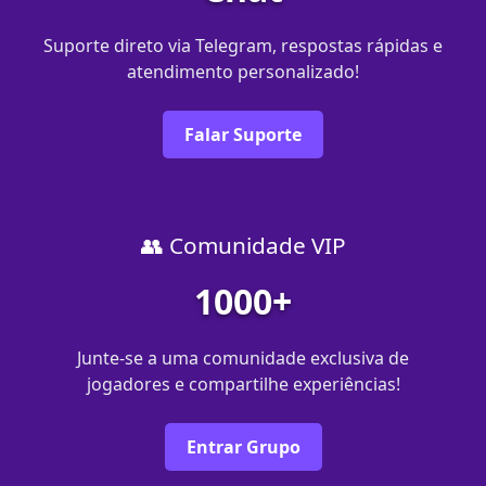
Suporte direto via Telegram, respostas rápidas e
atendimento personalizado!
Falar Suporte
👥 Comunidade VIP
1000+
Junte-se a uma comunidade exclusiva de
jogadores e compartilhe experiências!
Entrar Grupo