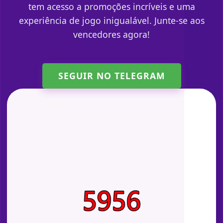
tem acesso a promoções incríveis e uma
experiência de jogo inigualável. Junte-se aos
vencedores agora!
SEGUIR NO TELEGRAM