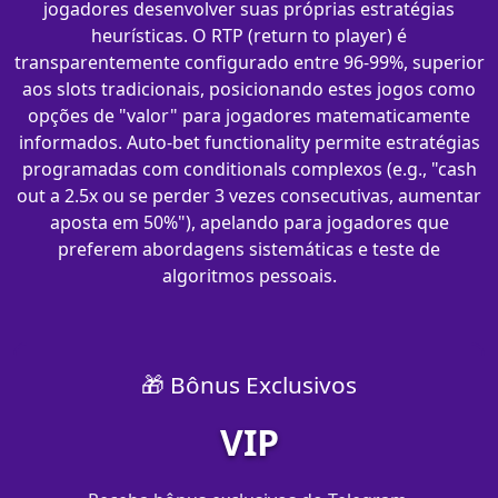
jogadores desenvolver suas próprias estratégias
heurísticas. O RTP (return to player) é
transparentemente configurado entre 96-99%, superior
aos slots tradicionais, posicionando estes jogos como
opções de "valor" para jogadores matematicamente
informados. Auto-bet functionality permite estratégias
programadas com conditionals complexos (e.g., "cash
out a 2.5x ou se perder 3 vezes consecutivas, aumentar
aposta em 50%"), apelando para jogadores que
preferem abordagens sistemáticas e teste de
algoritmos pessoais.
🎁 Bônus Exclusivos
VIP