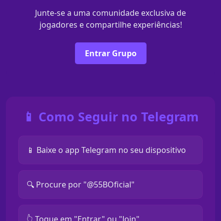
Junte-se a uma comunidade exclusiva de
jogadores e compartilhe experiências!
Entrar Grupo
📱 Como Seguir no Telegram
📱 Baixe o app Telegram no seu dispositivo
🔍 Procure por "@55BOficial"
👆 Toque em "Entrar" ou "Join"