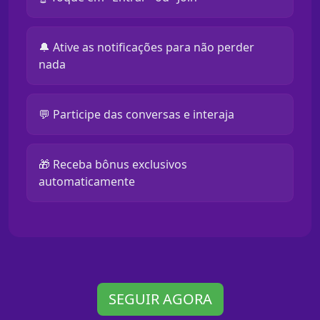
🔔 Ative as notificações para não perder
nada
💬 Participe das conversas e interaja
🎁 Receba bônus exclusivos
automaticamente
SEGUIR AGORA