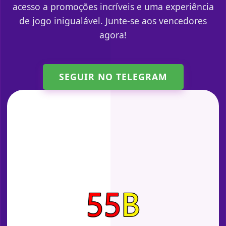
acesso a promoções incríveis e uma experiência
de jogo inigualável. Junte-se aos vencedores
agora!
SEGUIR NO TELEGRAM