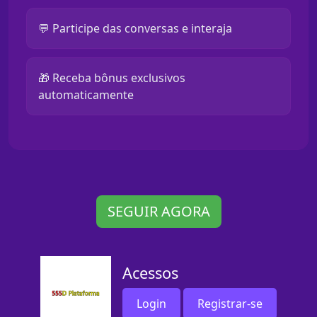
💬 Participe das conversas e interaja
🎁 Receba bônus exclusivos
automaticamente
SEGUIR AGORA
Acessos
Login
Registrar-se