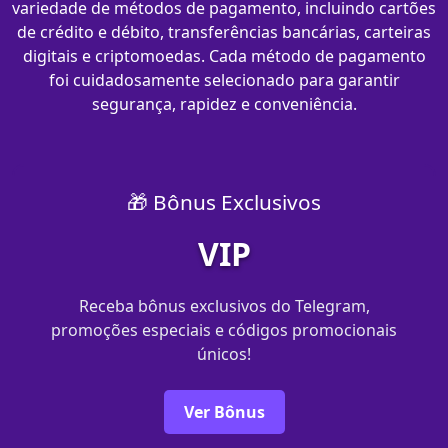
variedade de métodos de pagamento, incluindo cartões
de crédito e débito, transferências bancárias, carteiras
digitais e criptomoedas. Cada método de pagamento
foi cuidadosamente selecionado para garantir
segurança, rapidez e conveniência.
🎁 Bônus Exclusivos
VIP
Receba bônus exclusivos do Telegram,
promoções especiais e códigos promocionais
únicos!
Ver Bônus