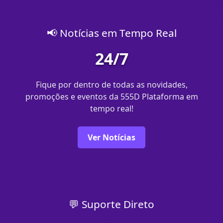
📢 Notícias em Tempo Real
24/7
Fique por dentro de todas as novidades,
promoções e eventos da 555D Plataforma em
tempo real!
Ver Notícias
💬 Suporte Direto