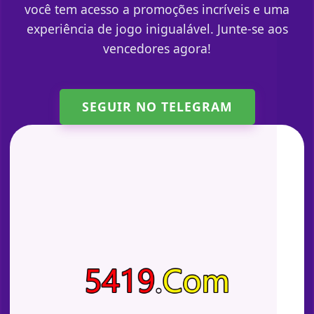
você tem acesso a promoções incríveis e uma
experiência de jogo inigualável. Junte-se aos
vencedores agora!
SEGUIR NO TELEGRAM