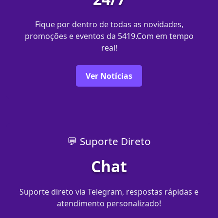
Fique por dentro de todas as novidades,
promoções e eventos da 5419.Com em tempo
real!
Ver Notícias
💬 Suporte Direto
Chat
Suporte direto via Telegram, respostas rápidas e
atendimento personalizado!