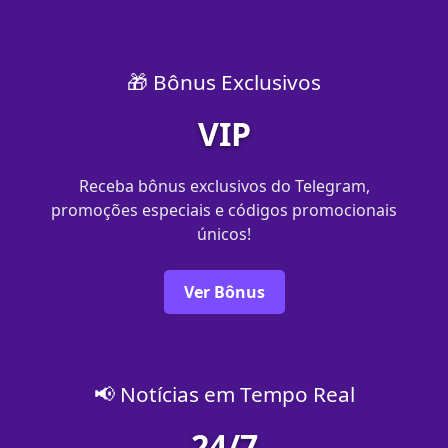
🎁 Bônus Exclusivos
VIP
Receba bônus exclusivos do Telegram,
promoções especiais e códigos promocionais
únicos!
Ver Bônus
📢 Notícias em Tempo Real
24/7