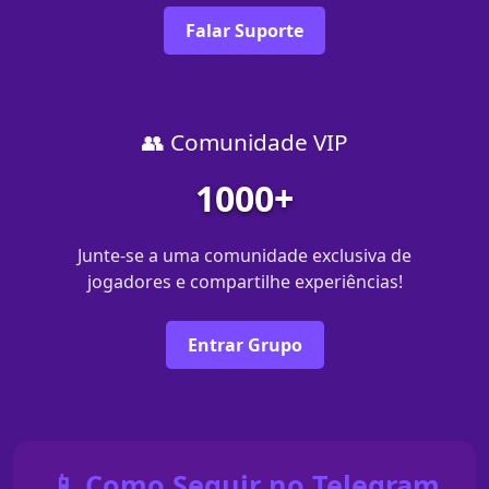
Falar Suporte
👥 Comunidade VIP
1000+
Junte-se a uma comunidade exclusiva de
jogadores e compartilhe experiências!
Entrar Grupo
📱 Como Seguir no Telegram