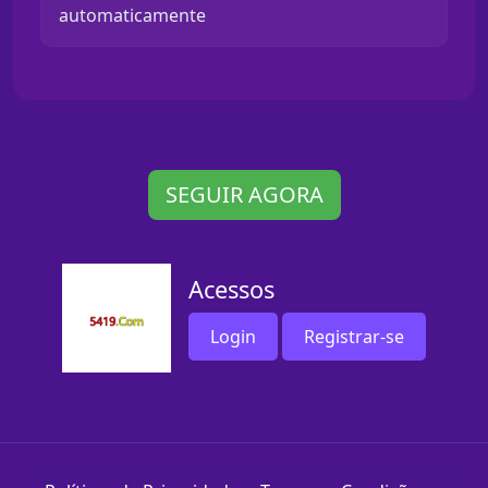
automaticamente
SEGUIR AGORA
Acessos
Login
Registrar-se