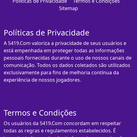
Políticas de Privacidade
Termos e Condições
Sitemap
Políticas de Privacidade
A 5419.Com valoriza a privacidade de seus usuários e
está empenhada em proteger todas as informações
pessoais fornecidas durante o uso de nossos canais de
comunicação. Todos os dados coletados são utilizados
exclusivamente para fins de melhoria contínua da
experiência de nossos jogadores.
Termos e Condições
Os usuários da 5419.Com concordam em respeitar
todas as regras e regulamentos estabelecidos. É