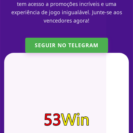
tem acesso a promoções incríveis e uma
experiência de jogo inigualável. Junte-se aos
vencedores agora!
SEGUIR NO TELEGRAM