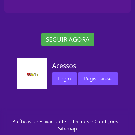
SEGUIR AGORA
Acessos
Login
Registrar-se
Políticas de Privacidade
Termos e Condições
Sitemap