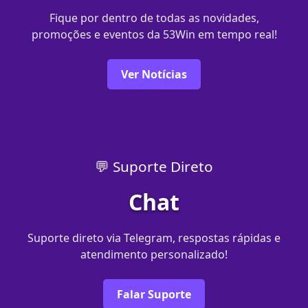
Fique por dentro de todas as novidades,
promoções e eventos da 53Win em tempo real!
Ver Notícias
💬 Suporte Direto
Chat
Suporte direto via Telegram, respostas rápidas e
atendimento personalizado!
Falar Suporte