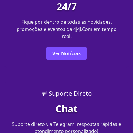
24/7
Fique por dentro de todas as novidades,
promoções e eventos da 4J4J.Com em tempo
real!
Ver Notícias
💬 Suporte Direto
Chat
Suporte direto via Telegram, respostas rápidas e
atendimento personalizado!