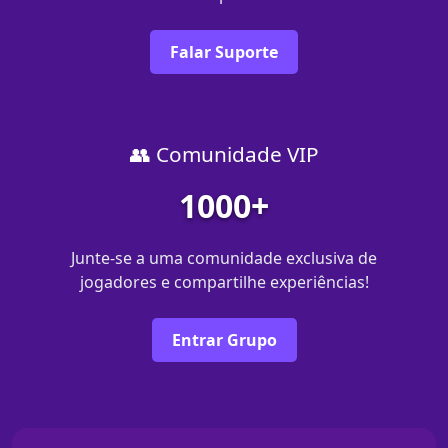
Falar Suporte
👥 Comunidade VIP
1000+
Junte-se a uma comunidade exclusiva de
jogadores e compartilhe experiências!
Entrar Grupo