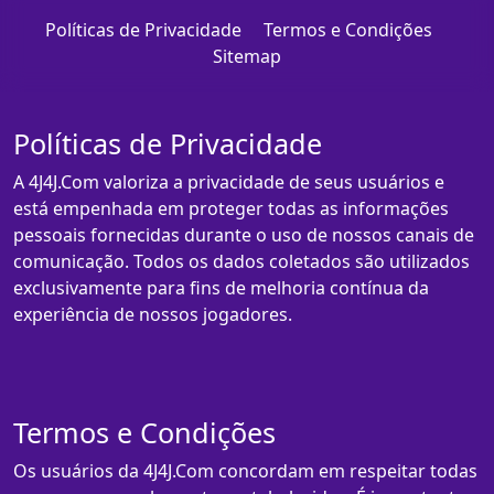
Políticas de Privacidade
Termos e Condições
Sitemap
Políticas de Privacidade
A 4J4J.Com valoriza a privacidade de seus usuários e
está empenhada em proteger todas as informações
pessoais fornecidas durante o uso de nossos canais de
comunicação. Todos os dados coletados são utilizados
exclusivamente para fins de melhoria contínua da
experiência de nossos jogadores.
Termos e Condições
Os usuários da 4J4J.Com concordam em respeitar todas