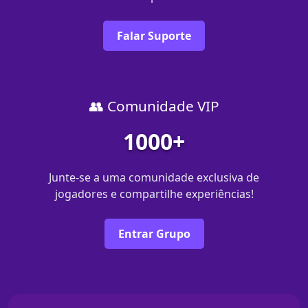
Falar Suporte
👥 Comunidade VIP
1000+
Junte-se a uma comunidade exclusiva de
jogadores e compartilhe experiências!
Entrar Grupo