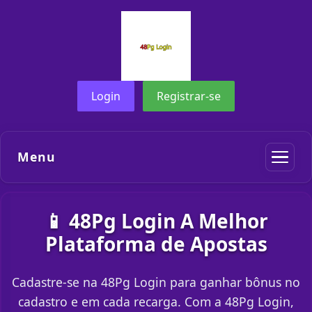
Login
Registrar-se
Menu
📱 48Pg Login A Melhor
Plataforma de Apostas
Cadastre-se na 48Pg Login para ganhar bônus no
cadastro e em cada recarga. Com a 48Pg Login,