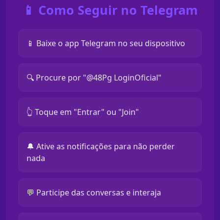
📱 Como Seguir no Telegram
📱 Baixe o app Telegram no seu dispositivo
🔍 Procure por "@48Pg LoginOficial"
👆 Toque em "Entrar" ou "Join"
🔔 Ative as notificações para não perder
nada
💬 Participe das conversas e interaja