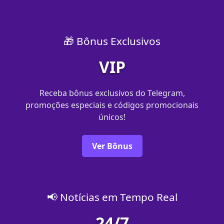
🎁 Bônus Exclusivos
VIP
Receba bônus exclusivos do Telegram,
promoções especiais e códigos promocionais
únicos!
Ver Bônus
📢 Notícias em Tempo Real
24/7