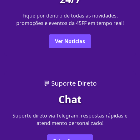
Fique por dentro de todas as novidades,
promoções e eventos da 45FF em tempo real!
Ver Notícias
💬 Suporte Direto
Chat
Suporte direto via Telegram, respostas rápidas e
atendimento personalizado!