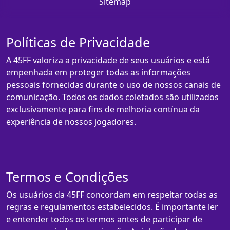
Sitemap
Políticas de Privacidade
A 45FF valoriza a privacidade de seus usuários e está
empenhada em proteger todas as informações
pessoais fornecidas durante o uso de nossos canais de
comunicação. Todos os dados coletados são utilizados
exclusivamente para fins de melhoria contínua da
experiência de nossos jogadores.
Termos e Condições
Os usuários da 45FF concordam em respeitar todas as
regras e regulamentos estabelecidos. É importante ler
e entender todos os termos antes de participar de