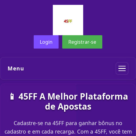
Login
Registrar-se
Menu
📱 45FF A Melhor Plataforma
de Apostas
Cadastre-se na 45FF para ganhar bônus no
cadastro e em cada recarga. Com a 45FF, você tem