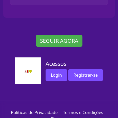
SEGUIR AGORA
Acessos
Login
Registrar-se
Políticas de Privacidade
Termos e Condições