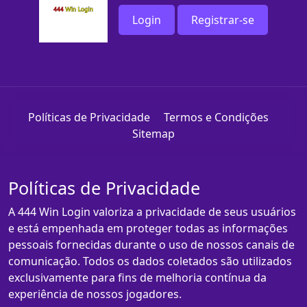
Login
Registrar-se
Políticas de Privacidade
Termos e Condições
Sitemap
Políticas de Privacidade
A 444 Win Login valoriza a privacidade de seus usuários
e está empenhada em proteger todas as informações
pessoais fornecidas durante o uso de nossos canais de
comunicação. Todos os dados coletados são utilizados
exclusivamente para fins de melhoria contínua da
experiência de nossos jogadores.