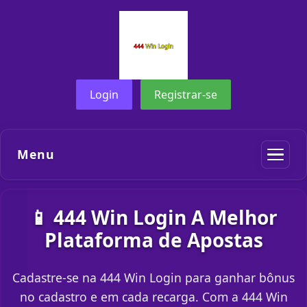
Login
Registrar-se
Menu
📱 444 Win Login A Melhor
Plataforma de Apostas
Cadastre-se na 444 Win Login para ganhar bônus
no cadastro e em cada recarga. Com a 444 Win