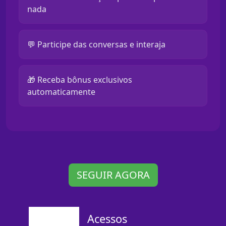
nada
💬 Participe das conversas e interaja
🎁 Receba bônus exclusivos
automaticamente
SEGUIR AGORA
Acessos