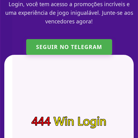
Login, você tem acesso a promoções incríveis e
uma experiência de jogo inigualável. Junte-se aos
vencedores agora!
SEGUIR NO TELEGRAM