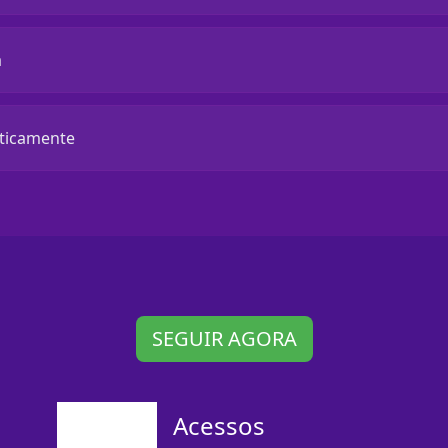
a
aticamente
SEGUIR AGORA
Acessos