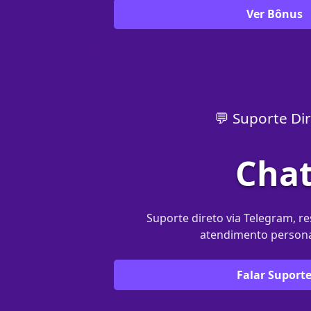
Ver Bônus
💬 Suporte Di
Cha
Suporte direto via Telegram, r
atendimento persona
Falar Suport