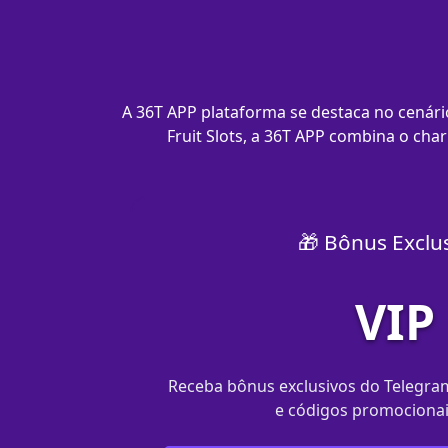
A 36T APP plataforma se destaca no cenári
Fruit Slots, a 36T APP combina o ch
🎁 Bônus Exclu
VIP
Receba bônus exclusivos do Telegra
e códigos promocionai