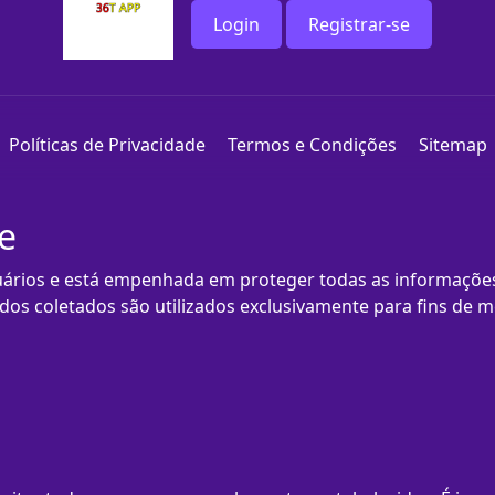
Login
Registrar-se
Políticas de Privacidade
Termos e Condições
Sitemap
de
suários e está empenhada em proteger todas as informaçõe
os coletados são utilizados exclusivamente para fins de m