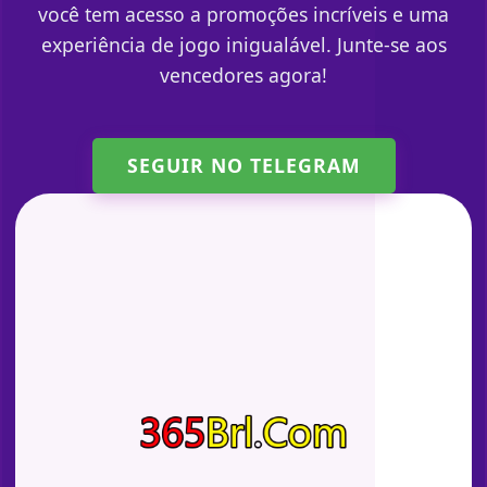
você tem acesso a promoções incríveis e uma
experiência de jogo inigualável. Junte-se aos
vencedores agora!
SEGUIR NO TELEGRAM