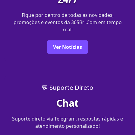
Fique por dentro de todas as novidades,
promoções e eventos da 365Brl.Com em tempo
real!
Ver Notícias
💬 Suporte Direto
Chat
Suporte direto via Telegram, respostas rápidas e
atendimento personalizado!