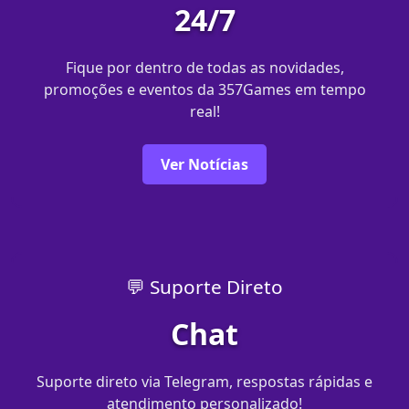
24/7
Fique por dentro de todas as novidades,
promoções e eventos da 357Games em tempo
real!
Ver Notícias
💬 Suporte Direto
Chat
Suporte direto via Telegram, respostas rápidas e
atendimento personalizado!