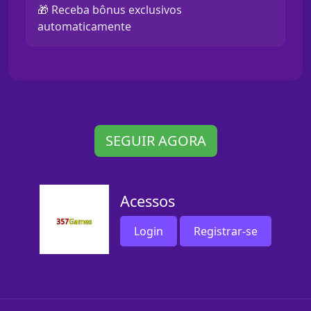
🎁 Receba bônus exclusivos
automaticamente
SEGUIR AGORA
Acessos
Login
Registrar-se