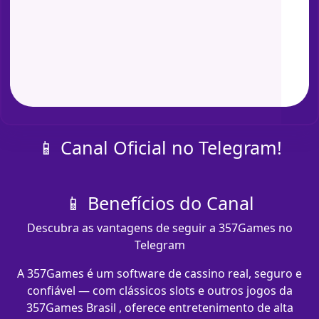
📱 Canal Oficial no Telegram!
📱 Benefícios do Canal
Descubra as vantagens de seguir a 357Games no
Telegram
A 357Games é um software de cassino real, seguro e
confiável — com clássicos slots e outros jogos da
357Games Brasil , oferece entretenimento de alta