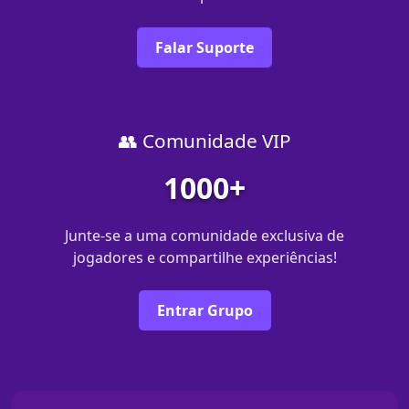
Falar Suporte
👥 Comunidade VIP
1000+
Junte-se a uma comunidade exclusiva de
jogadores e compartilhe experiências!
Entrar Grupo