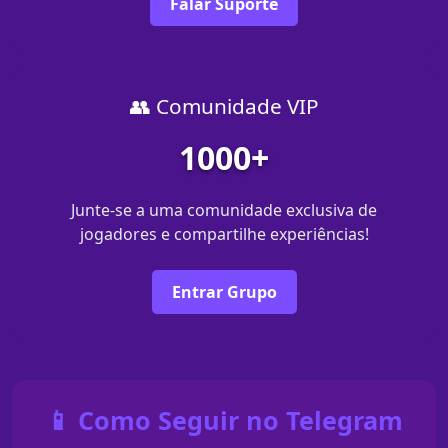
Falar Suporte
👥 Comunidade VIP
1000+
Junte-se a uma comunidade exclusiva de
jogadores e compartilhe experiências!
Entrar Grupo
📱 Como Seguir no Telegram