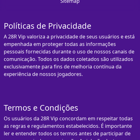
Sitemap
Políticas de Privacidade
A 28R Vip valoriza a privacidade de seus usuários e está
empenhada em proteger todas as informações
pessoais fornecidas durante o uso de nossos canais de
comunicação. Todos os dados coletados são utilizados
exclusivamente para fins de melhoria contínua da
experiência de nossos jogadores.
Termos e Condições
Os usuários da 28R Vip concordam em respeitar todas
as regras e regulamentos estabelecidos. É importante
ler e entender todos os termos antes de participar de