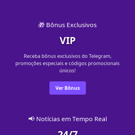
🎁 Bônus Exclusivos
VIP
Receba bônus exclusivos do Telegram,
promoções especiais e códigos promocionais
únicos!
Ver Bônus
📢 Notícias em Tempo Real
24/7