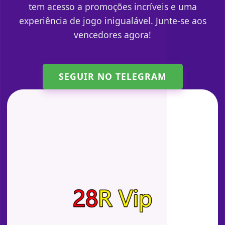
tem acesso a promoções incríveis e uma
experiência de jogo inigualável. Junte-se aos
vencedores agora!
SEGUIR NO TELEGRAM