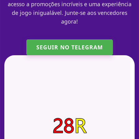
acesso a promoções incríveis e uma experiência
de jogo inigualável. Junte-se aos vencedores
agora!
SEGUIR NO TELEGRAM