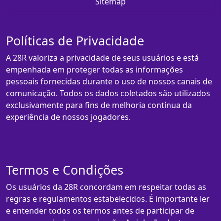
Sitemap
Políticas de Privacidade
A 28R valoriza a privacidade de seus usuários e está
empenhada em proteger todas as informações
pessoais fornecidas durante o uso de nossos canais de
comunicação. Todos os dados coletados são utilizados
exclusivamente para fins de melhoria contínua da
experiência de nossos jogadores.
Termos e Condições
Os usuários da 28R concordam em respeitar todas as
regras e regulamentos estabelecidos. É importante ler
e entender todos os termos antes de participar de