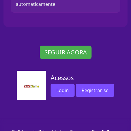
automaticamente
SEGUIR AGORA
Acessos
Login
Registrar-se