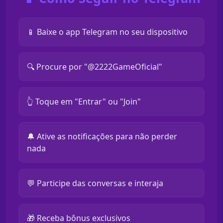
📱 Baixe o app Telegram no seu dispositivo
🔍 Procure por "@2222GameOficial"
👆 Toque em "Entrar" ou "Join"
🔔 Ative as notificações para não perder
nada
💬 Participe das conversas e interaja
🎁 Receba bônus exclusivos