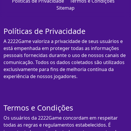
Políticas de Privacidade
Termos e Condições
Sitemap
Políticas de Privacidade
A 2222Game valoriza a privacidade de seus usuários e
está empenhada em proteger todas as informações
pessoais fornecidas durante o uso de nossos canais de
comunicação. Todos os dados coletados são utilizados
exclusivamente para fins de melhoria contínua da
experiência de nossos jogadores.
Termos e Condições
Os usuários da 2222Game concordam em respeitar
todas as regras e regulamentos estabelecidos. É