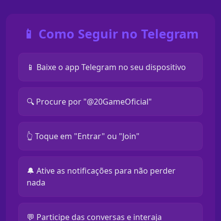
📱 Como Seguir no Telegram
📱 Baixe o app Telegram no seu dispositivo
🔍 Procure por "@20GameOficial"
👆 Toque em "Entrar" ou "Join"
🔔 Ative as notificações para não perder
nada
💬 Participe das conversas e interaja