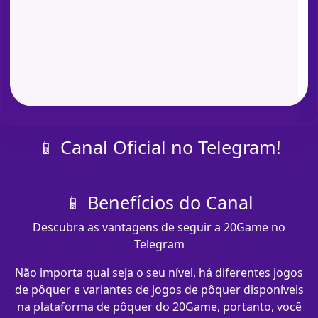
📱 Canal Oficial no Telegram!
📱 Benefícios do Canal
Descubra as vantagens de seguir a 20Game no
Telegram
Não importa qual seja o seu nível, há diferentes jogos
de pôquer e variantes de jogos de pôquer disponíveis
na plataforma de pôquer do 20Game, portanto, você