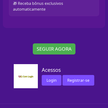
🎁 Receba bônus exclusivos
automaticamente
SEGUIR AGORA
Acessos
Login
Registrar-se