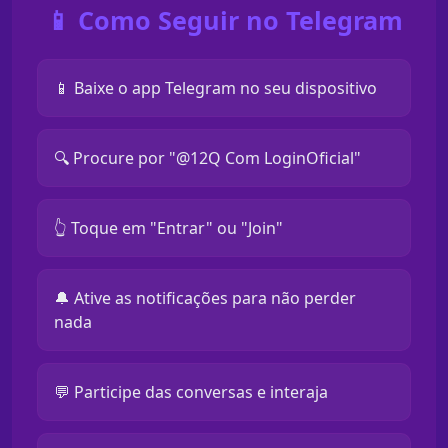
📱 Como Seguir no Telegram
📱 Baixe o app Telegram no seu dispositivo
🔍 Procure por "@12Q Com LoginOficial"
👆 Toque em "Entrar" ou "Join"
🔔 Ative as notificações para não perder
nada
💬 Participe das conversas e interaja