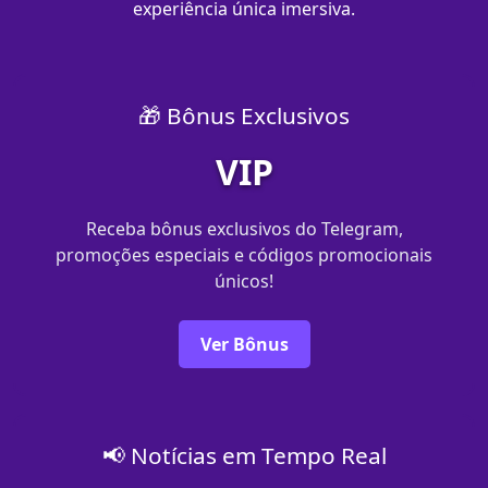
experiência única imersiva.
🎁 Bônus Exclusivos
VIP
Receba bônus exclusivos do Telegram,
promoções especiais e códigos promocionais
únicos!
Ver Bônus
📢 Notícias em Tempo Real