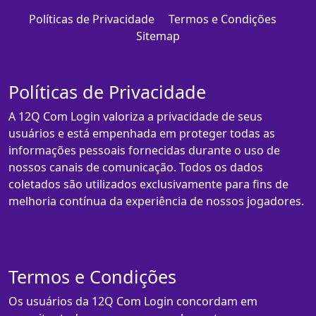
Políticas de Privacidade
Termos e Condições
Sitemap
Políticas de Privacidade
A 12Q Com Login valoriza a privacidade de seus
usuários e está empenhada em proteger todas as
informações pessoais fornecidas durante o uso de
nossos canais de comunicação. Todos os dados
coletados são utilizados exclusivamente para fins de
melhoria contínua da experiência de nossos jogadores.
Termos e Condições
Os usuários da 12Q Com Login concordam em