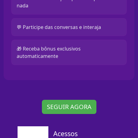
nada
💬 Participe das conversas e interaja
🎁 Receba bônus exclusivos
automaticamente
SEGUIR AGORA
Acessos