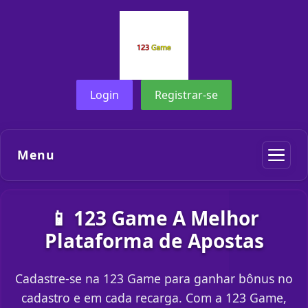
Login
Registrar-se
Menu
📱 123 Game A Melhor
Plataforma de Apostas
Cadastre-se na 123 Game para ganhar bônus no
cadastro e em cada recarga. Com a 123 Game,