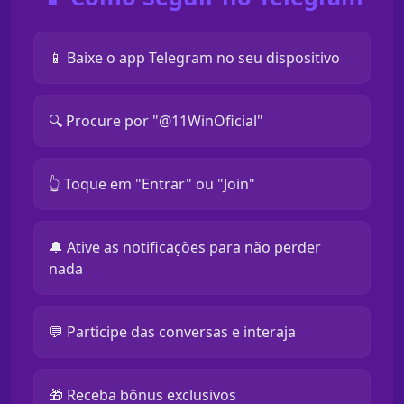
📱 Baixe o app Telegram no seu dispositivo
🔍 Procure por "@11WinOficial"
👆 Toque em "Entrar" ou "Join"
🔔 Ative as notificações para não perder
nada
💬 Participe das conversas e interaja
🎁 Receba bônus exclusivos