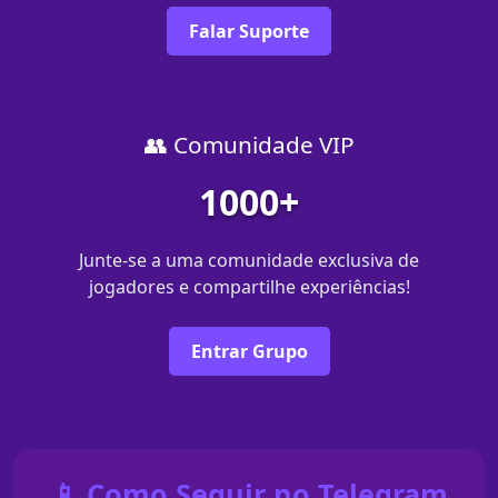
Falar Suporte
👥 Comunidade VIP
1000+
Junte-se a uma comunidade exclusiva de
jogadores e compartilhe experiências!
Entrar Grupo
📱 Como Seguir no Telegram