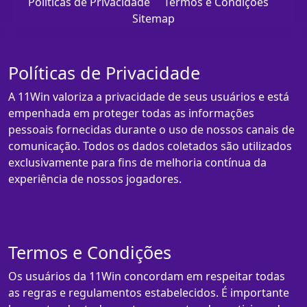
Políticas de Privacidade
Termos e Condições
Sitemap
Políticas de Privacidade
A 11Win valoriza a privacidade de seus usuários e está
empenhada em proteger todas as informações
pessoais fornecidas durante o uso de nossos canais de
comunicação. Todos os dados coletados são utilizados
exclusivamente para fins de melhoria contínua da
experiência de nossos jogadores.
Termos e Condições
Os usuários da 11Win concordam em respeitar todas
as regras e regulamentos estabelecidos. É importante