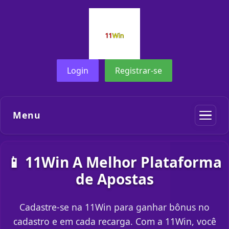
Login
Registrar-se
Menu
📱 11Win A Melhor Plataforma
de Apostas
Cadastre-se na 11Win para ganhar bônus no
cadastro e em cada recarga. Com a 11Win, você