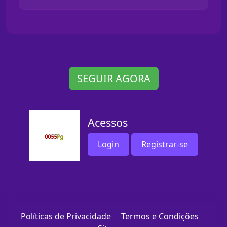
SEGUIR AGORA
Acessos
Login
Registrar-se
Políticas de Privacidade
Termos e Condições