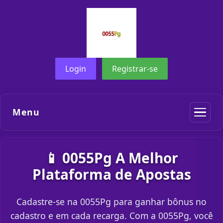
Login
Registrar-se
Menu
📱 0055Pg A Melhor
Plataforma de Apostas
Cadastre-se na 0055Pg para ganhar bônus no
cadastro e em cada recarga. Com a 0055Pg, você