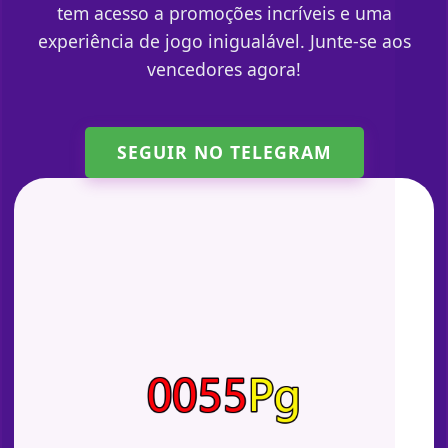
tem acesso a promoções incríveis e uma
experiência de jogo inigualável. Junte-se aos
vencedores agora!
SEGUIR NO TELEGRAM