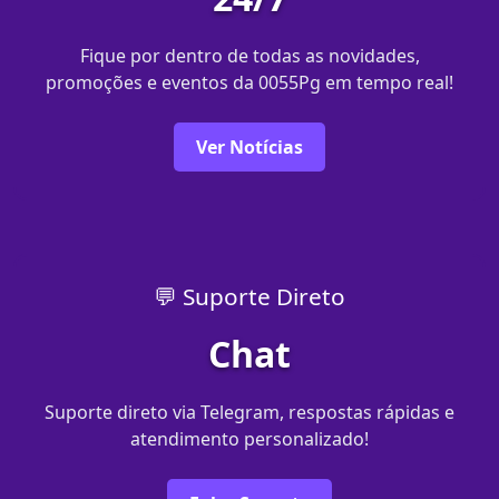
Fique por dentro de todas as novidades,
promoções e eventos da 0055Pg em tempo real!
Ver Notícias
💬 Suporte Direto
Chat
Suporte direto via Telegram, respostas rápidas e
atendimento personalizado!