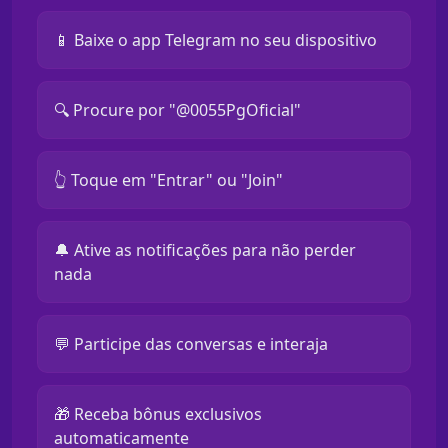
📱 Baixe o app Telegram no seu dispositivo
🔍 Procure por "@0055PgOficial"
👆 Toque em "Entrar" ou "Join"
🔔 Ative as notificações para não perder
nada
💬 Participe das conversas e interaja
🎁 Receba bônus exclusivos
automaticamente